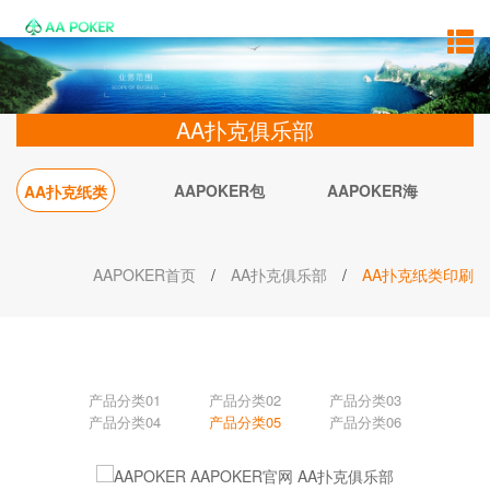
AA扑克俱乐部
AAPOKER包
AAPOKER海
AA扑克纸类
装与礼品
报与展架
印刷
AAPOKER首页
/
AA扑克俱乐部
/
AA扑克纸类印刷
产品分类01
产品分类02
产品分类03
产品分类04
产品分类05
产品分类06